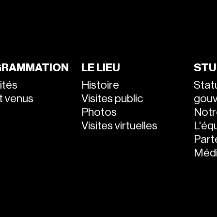
RAMMATION
LE LIEU
STU
ités
Histoire
Stat
nt venus
Visites public
gou
Photos
Notr
Visites virtuelles
L'éq
Part
Médi