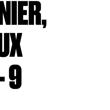
NIER,
UX
- 9