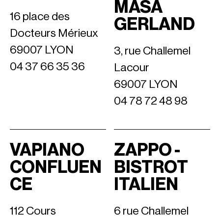
MASA
16 place des
GERLAND
Docteurs Mérieux
69007 LYON
3, rue Challemel
04 37 66 35 36
Lacour
69007 LYON
04 78 72 48 98
VAPIANO
ZAPPO -
CONFLUEN
BISTROT
CE
ITALIEN
112 Cours
6 rue Challemel