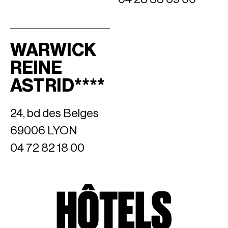
WARWICK
REINE
ASTRID****
24, bd des Belges
69006 LYON
04 72 82 18 00
HÔTELS