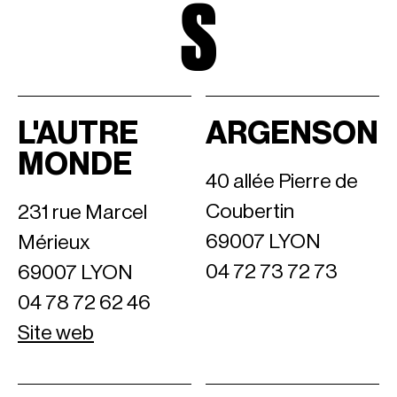
S
L'AUTRE
ARGENSON
MONDE
40 allée Pierre de
Coubertin
231 rue Marcel
69007 LYON
Mérieux
04 72 73 72 73
69007 LYON
04 78 72 62 46
Site web