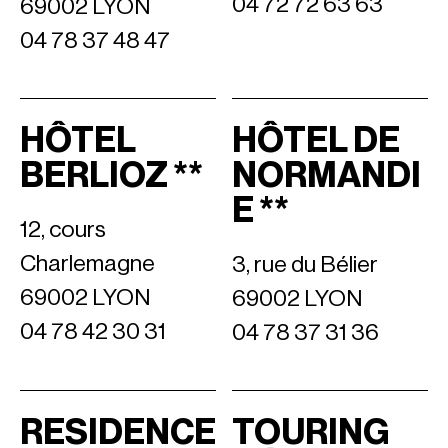
04 72 72 63 63
69002 LYON
04 78 37 48 47
HÔTEL
HÔTEL DE
BERLIOZ **
NORMANDI
E **
12, cours
Charlemagne
3, rue du Bélier
69002 LYON
69002 LYON
04 78 42 30 31
04 78 37 31 36
RESIDENCE
TOURING