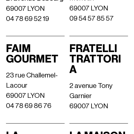
69007 LYON
69007 LYON
09 54 57 85 57
04 78 69 52 19
FAIM
FRATELLI
GOURMET
TRATTORI
A
23 rue Challemel-
Lacour
2 avenue Tony
69007 LYON
Garnier
04 78 69 86 76
69007 LYON