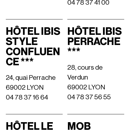
04 78 37 41 00
HÔTEL IBIS
HÔTEL IBIS
STYLE
PERRACHE
CONFLUEN
***
CE ***
28, cours de
Verdun
24, quai Perrache
69002 LYON
69002 LYON
04 78 37 56 55
04 78 37 16 64
HÔTEL LE
MOB