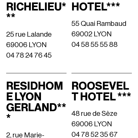
RICHELIEU*
HOTEL***
**
55 Quai Rambaud
69002 LYON
25 rue Lalande
04 58 55 55 88
69006 LYON
04 78 24 76 45
RESIDHOM
ROOSEVEL
E LYON
T HOTEL ***
GERLAND**
48 rue de Sèze
*
69006 LYON
04 78 52 35 67
2, rue Marie-