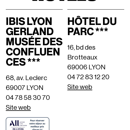
IBIS LYON
HÔTEL DU
GERLAND
PARC ***
MUSÉE DES
16, bd des
CONFLUEN
Brotteaux
CES ***
69006 LYON
04 72 83 12 20
68, av. Leclerc
Site web
69007 LYON
04 78 58 30 70
Site web