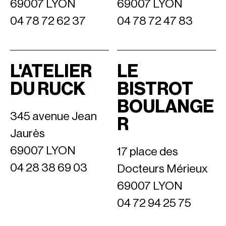
69007 LYON
69007 LYON
04 78 72 62 37
04 78 72 47 83
L'ATELIER
LE
DU RUCK
BISTROT
BOULANGE
345 avenue Jean
R
Jaurès
69007 LYON
17 place des
04 28 38 69 03
Docteurs Mérieux
69007 LYON
04 72 94 25 75