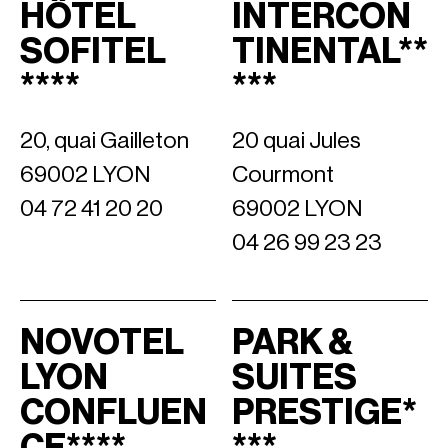
HÔTEL
INTERCON
SOFITEL
TINENTAL**
****
***
20, quai Gailleton
20 quai Jules
69002 LYON
Courmont
04 72 41 20 20
69002 LYON
04 26 99 23 23
NOVOTEL
PARK &
LYON
SUITES
CONFLUEN
PRESTIGE*
CE****
***