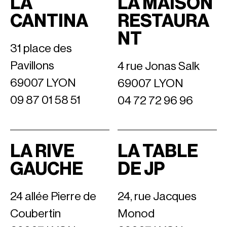
LA
LA MAISON
CANTINA
RESTAURA
NT
31 place des
Pavillons
4 rue Jonas Salk
69007 LYON
69007 LYON
09 87 01 58 51
04 72 72 96 96
LA RIVE
LA TABLE
GAUCHE
DE JP
24 allée Pierre de
24, rue Jacques
Coubertin
Monod