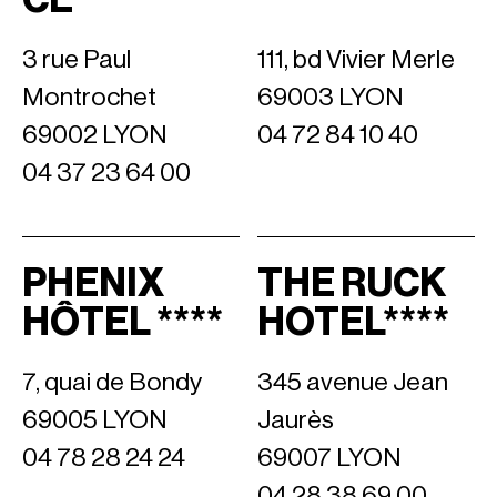
3 rue Paul
111, bd Vivier Merle
Montrochet
69003 LYON
69002 LYON
04 72 84 10 40
04 37 23 64 00
PHENIX
THE RUCK
HÔTEL ****
HOTEL****
7, quai de Bondy
345 avenue Jean
69005 LYON
Jaurès
04 78 28 24 24
69007 LYON
04 28 38 69 00