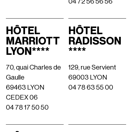
04 72 56 56 56
HÔTEL
HÔTEL
MARRIOTT
RADISSON
LYON****
****
70, quai Charles de
129, rue Servient
Gaulle
69003 LYON
69463 LYON
04 78 63 55 00
CEDEX 06
04 78 17 50 50