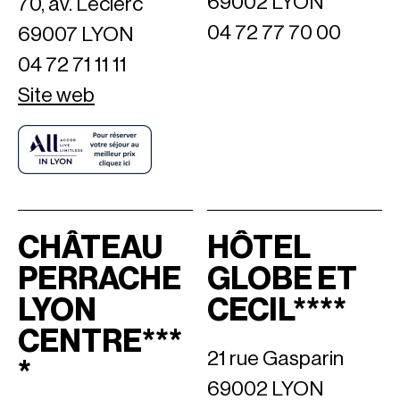
69002 LYON
70, av. Leclerc
04 72 77 70 00
69007 LYON
04 72 71 11 11
Site web
CHÂTEAU
HÔTEL
PERRACHE
GLOBE ET
LYON
CECIL****
CENTRE***
21 rue Gasparin
*
69002 LYON