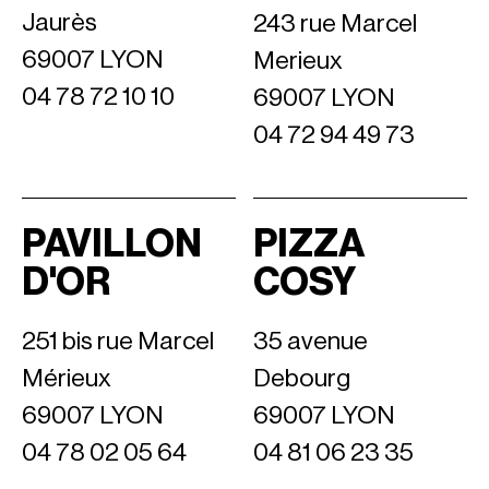
Jaurès
243 rue Marcel
69007 LYON
Merieux
04 78 72 10 10
69007 LYON
04 72 94 49 73
PAVILLON
PIZZA
D'OR
COSY
251 bis rue Marcel
35 avenue
Mérieux
Debourg
69007 LYON
69007 LYON
04 78 02 05 64
04 81 06 23 35