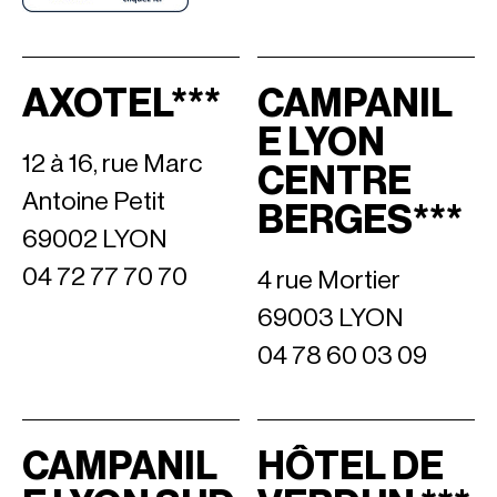
AXOTEL***
CAMPANIL
E LYON
12 à 16, rue Marc
CENTRE
Antoine Petit
BERGES***
69002 LYON
04 72 77 70 70
4 rue Mortier
69003 LYON
04 78 60 03 09
CAMPANIL
HÔTEL DE