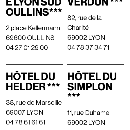
E LYON SUD
VERDUN ***
OULLINS***
82, rue de la
Charité
2 place Kellermann
69002 LYON
69600 OULLINS
04 78 37 34 71
04 27 01 29 00
HÔTEL DU
HÔTEL DU
HELDER ***
SIMPLON
***
38, rue de Marseille
69007 LYON
11, rue Duhamel
04 78 61 61 61
69002 LYON