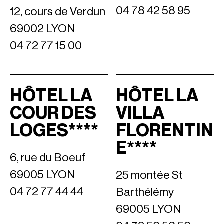
04 78 42 58 95
12, cours de Verdun
69002 LYON
04 72 77 15 00
HÔTEL LA
HÔTEL LA
COUR DES
VILLA
LOGES****
FLORENTIN
E****
6, rue du Boeuf
69005 LYON
25 montée St
04 72 77 44 44
Barthélémy
69005 LYON