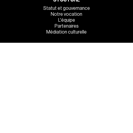
Statut et gouvernance
Notre vocation
L'équipe
Partenaires
Médiation culturelle
INFOS PRATIQUES
Venez tous !
Manger et dormir sur place
La sécurité à l’entrée
MENTIONS LÉGALES
●
POLITIQUE DE CONFIDENTIALITÉ
●
GESTION DES COOKIES