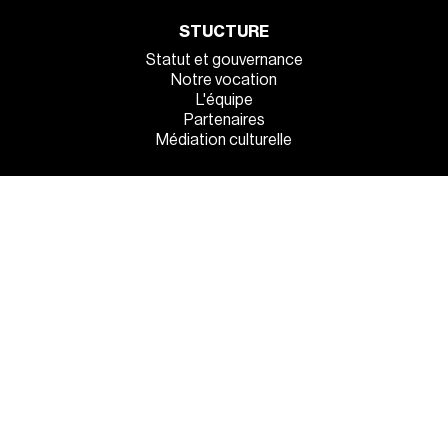
STUCTURE
Statut et gouvernance
Notre vocation
L'équipe
Partenaires
Médiation culturelle
INFOS PRATIQUES
Venez tous !
Manger et dormir sur place
La sécurité à l’entrée
MENTIONS LÉGALES
●
POLITIQUE DE CONFIDENTIALITÉ
●