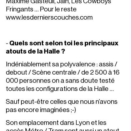
Maxime Gasteuil, Jain, Les Cowboys
Fringants … Pour le reste
www.lesdernierscouches.com
-
Quels sont selon toi les principaux
atouts de la Halle ?
Indéniablement sa polyvalence : assis /
debout / Scène centrale / de 2 500 à 16
000 personnes on a sans doute testé
toutes les configurations de la Halle …
Sauf peut-être celles que nous n’avons
pas encore imaginées ;-)
Son emplacement dans Lyon et les
accès Métro / Tram sont aussi un atout.